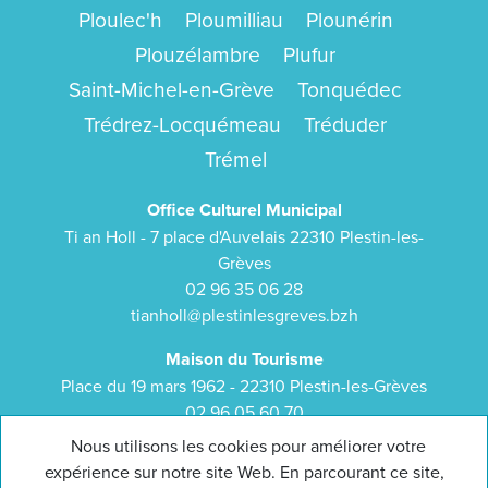
Ploulec'h
Ploumilliau
Plounérin
Plouzélambre
Plufur
Saint-Michel-en-Grève
Tonquédec
Trédrez-Locquémeau
Tréduder
Trémel
Office Culturel Municipal
Ti an Holl - 7 place d'Auvelais 22310 Plestin-les-
Grèves
02 96 35 06 28
tianholl@plestinlesgreves.bzh
Maison du Tourisme
Place du 19 mars 1962 - 22310 Plestin-les-Grèves
02 96 05 60 70
bretagne-cotedegranitrose.com
Nous utilisons les cookies pour améliorer votre
expérience sur notre site Web. En parcourant ce site,