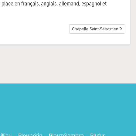
r place en français, anglais, allemand, espagnol et
Article suivant : Chapelle Saint-Sé
Chapelle Saint-Sébastien
lliau
Plounérin
Plouzélambre
Plufur