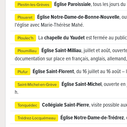
Église Paroissiale
, tous les jours du
Plestin-les-Grèves
Église Notre-Dame-de-Bonne-Nouvelle
, ou
Plouaret
l'église avec Marie-Thérèse Mahé.
La
chapelle du Yaudet
est fermée au public
Ploulec'h
Église Saint-Milliau
, juillet et août, ouve
Ploumilliau
documentation sur place en français, anglais, allemand,
Église Saint-Florent
, du 16 juillet au 16 août 
Plufur
Église Saint-Michel
, ouverte en 
Saint-Michel-en-Grève
h.
Collégiale Saint-Pierre
, visite possible a
Tonquédec
Église Notre-Dame-de-Trédrez
,
Trédrez-Locquémeau