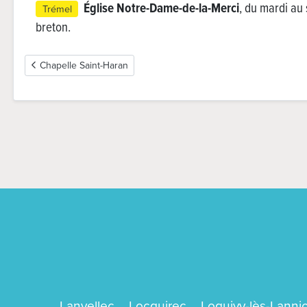
Église Notre-Dame-de-la-Merci
, du mardi au 
Trémel
breton.
Article précédent : Chapelle Saint-Haran
Chapelle Saint-Haran
Lanvellec
Locquirec
Loguivy-lès-Lanni