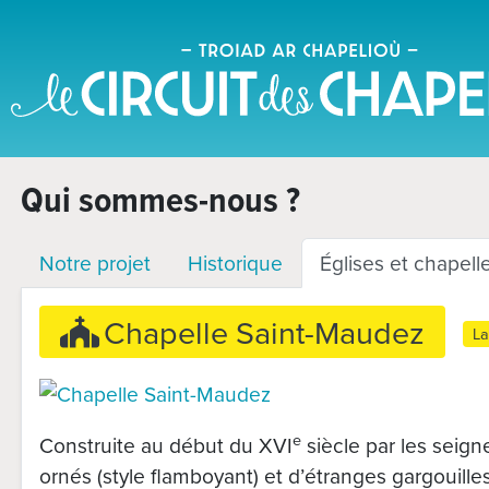
Qui sommes-nous ?
Notre projet
Historique
Églises et chapell
Chapelle Saint-Maudez
La
e
Construite au début du XVI
siècle par les seign
ornés (style flamboyant) et d’étranges gargouilles