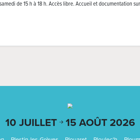
samedi de 15 h à 18 h. Accès libre. Accueil et documentation su
10 JUILLET
15 AOÛT
2026
on
Plestin-les-Grèves
Plouaret
Ploulec'h
Ploumi