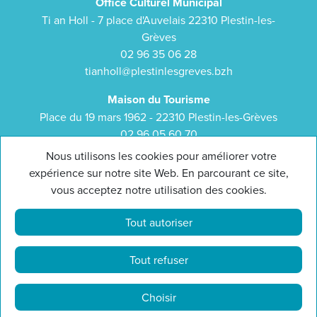
Office Culturel Municipal
Ti an Holl - 7 place d'Auvelais 22310 Plestin-les-
Grèves
02 96 35 06 28
tianholl@plestinlesgreves.bzh
Maison du Tourisme
Place du 19 mars 1962 - 22310 Plestin-les-Grèves
02 96 05 60 70
bretagne-cotedegranitrose.com
Nous utilisons les cookies pour améliorer votre
expérience sur notre site Web. En parcourant ce site,
Suivez-nous :
vous acceptez notre utilisation des cookies.
Tout autoriser
Tout refuser
Mentions légales
Cookies
Choisir
Réalisation :