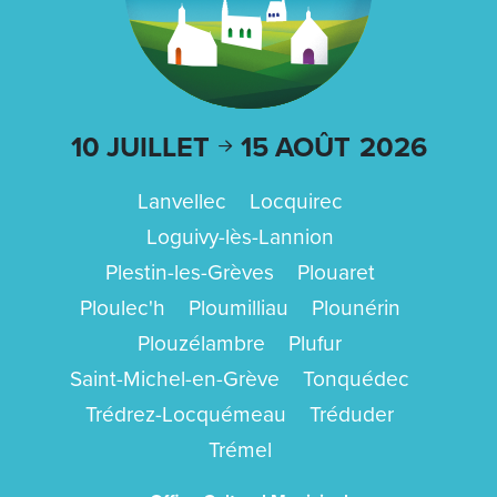
10 JUILLET
15 AOÛT
2026
Lanvellec
Locquirec
Loguivy-lès-Lannion
Plestin-les-Grèves
Plouaret
Ploulec'h
Ploumilliau
Plounérin
Plouzélambre
Plufur
Saint-Michel-en-Grève
Tonquédec
Trédrez-Locquémeau
Tréduder
Trémel