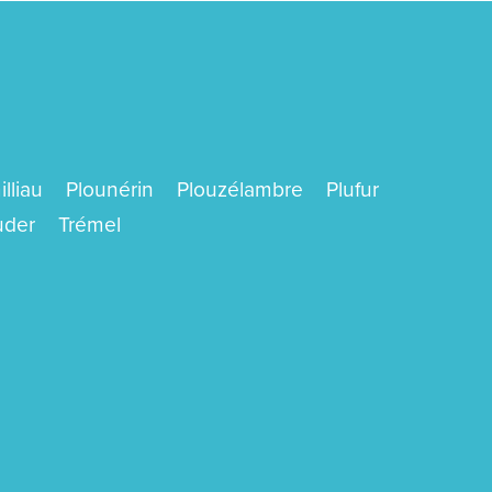
lliau
Plounérin
Plouzélambre
Plufur
uder
Trémel