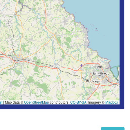
et
|
Map data ©
OpenStreetMap
contributors,
CC-BY-SA
, Imagery ©
Mapbox