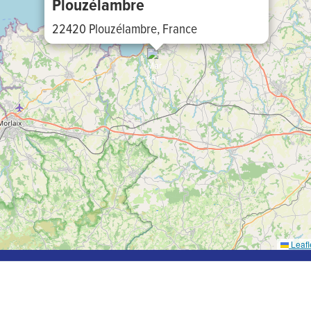
Plouzélambre
22420 Plouzélambre, France
Leafl