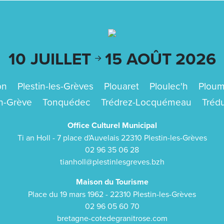
10 JUILLET
15 AOÛT
2026
on
Plestin-les-Grèves
Plouaret
Ploulec'h
Ploumi
en-Grève
Tonquédec
Trédrez-Locquémeau
Tréd
Office Culturel Municipal
Ti an Holl - 7 place d'Auvelais 22310 Plestin-les-Grèves
02 96 35 06 28
tianholl@plestinlesgreves.bzh
Maison du Tourisme
Place du 19 mars 1962 - 22310 Plestin-les-Grèves
02 96 05 60 70
bretagne-cotedegranitrose.com