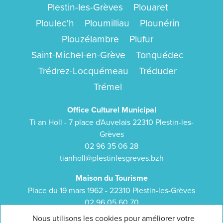
Plestin-les-Grèves
Plouaret
Ploulec'h
Ploumilliau
Plounérin
Plouzélambre
Plufur
Saint-Michel-en-Grève
Tonquédec
Trédrez-Locquémeau
Tréduder
Trémel
Office Culturel Municipal
Ti an Holl - 7 place d'Auvelais 22310 Plestin-les-
Grèves
02 96 35 06 28
tianholl@plestinlesgreves.bzh
Maison du Tourisme
Place du 19 mars 1962 - 22310 Plestin-les-Grèves
02 96 05 60 70
bretagne-cotedegranitrose.com
Nous utilisons les cookies pour améliorer votre