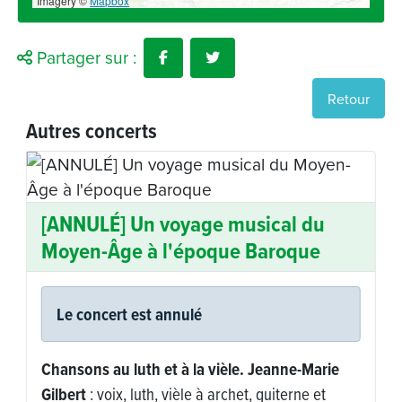
Imagery ©
Mapbox
Partager sur :
Retour
Autres concerts
Duo Jaffré / Lucas
cal du
aroque
Musique traditionnelle Bretonne
Élodie Jaffré
/ chanteuse,
Awena Lucas
harpiste
Élodie Jaffré et Awena Lucas réinventent
eanne-Marie
chants de Basse Bretagne avec un duo vi
uiterne et
complice. Primées pour leur art, elles por