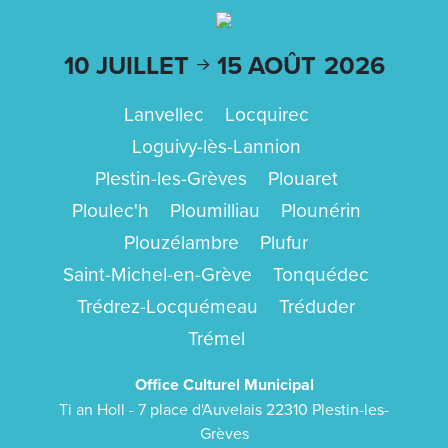
10 JUILLET
15 AOÛT
2026
Lanvellec
Locquirec
Loguivy-lès-Lannion
Plestin-les-Grèves
Plouaret
Ploulec'h
Ploumilliau
Plounérin
Plouzélambre
Plufur
Saint-Michel-en-Grève
Tonquédec
Trédrez-Locquémeau
Tréduder
Trémel
Office Culturel Municipal
Ti an Holl - 7 place d'Auvelais 22310 Plestin-les-
Grèves