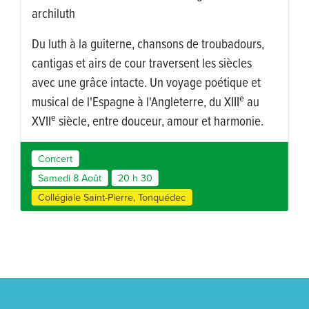
gwerzioù, sonioù et kan ha diskan jusqu’
Noz, album salué aux Prizioù 2023.
troubadours,
es siècles
poétique et
e
du XIII
au
et harmonie.
Concert
Mercredi 12 Août
19 h 00
Église Notre-Dame-de-la-Merci, Trémel