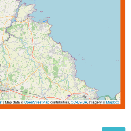
et
|
Map data ©
OpenStreetMap
contributors,
CC-BY-SA
, Imagery ©
Mapbox