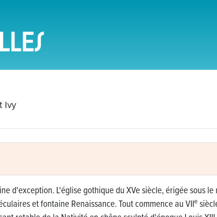
t Ivy
ne d'exception. L'église gothique du XVe siècle, érigée sous le 
e
séculaires et fontaine Renaissance. Tout commence au VII
siècl
sant retable de la Nativité en chêne sculpté d'époque Louis XIII 