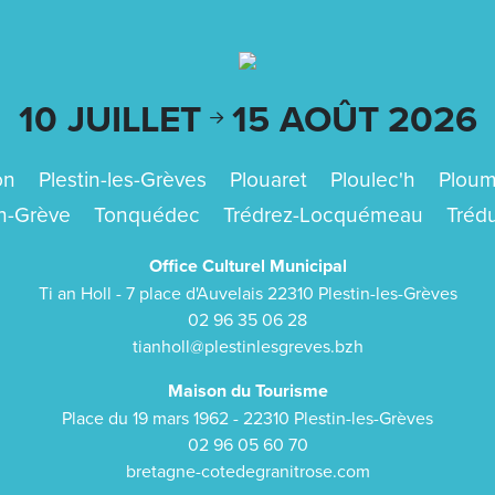
10 JUILLET
15 AOÛT
2026
on
Plestin-les-Grèves
Plouaret
Ploulec'h
Ploumi
en-Grève
Tonquédec
Trédrez-Locquémeau
Tréd
Office Culturel Municipal
Ti an Holl - 7 place d'Auvelais 22310 Plestin-les-Grèves
02 96 35 06 28
tianholl@plestinlesgreves.bzh
Maison du Tourisme
Place du 19 mars 1962 - 22310 Plestin-les-Grèves
02 96 05 60 70
bretagne-cotedegranitrose.com