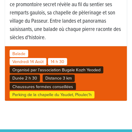
ce promontoire secret révèle au fil du sentier ses
remparts gaulois, sa chapelle de pèlerinage et son
village du Passeur. Entre landes et panoramas
saisissants, une balade où chaque pierre raconte des
siècles d'histoire.
Balade
Vendredi 14 Août
14 h 30
Organisé par l'association Bugale Kozh Yeoded
Durée 2 h 30
Distance 3 km
Chaussures fermées conseillées
Parking de la chapelle du Yaudet, Ploulec'h