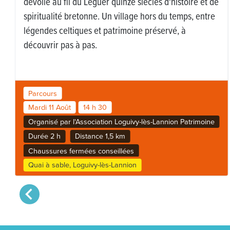
dévoile au fil du Léguer quinze siècles d'histoire et de
spiritualité bretonne. Un village hors du temps, entre
légendes celtiques et patrimoine préservé, à
découvrir pas à pas.
Parcours
Mardi 11 Août
14 h 30
Organisé par l'Association Loguivy-lès-Lannion Patrimoine
Durée 2 h
Distance 1,5 km
Chaussures fermées conseillées
Quai à sable, Loguivy-lès-Lannion