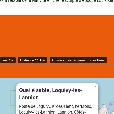
urée 2 h
Distance 1,5 km
Chaussures fermées conseillées
×
Quai à sable, Loguivy-lès-
Lannion
Route de Loguivy, Kroas-Hent, Kerfaons,
Loguivy-lès-Lannion, Lannion, Côtes-