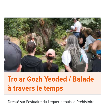
Tro ar Gozh Yeoded / Balade
à travers le temps
Dressé sur l'estuaire du Léguer depuis la Préhistoire,