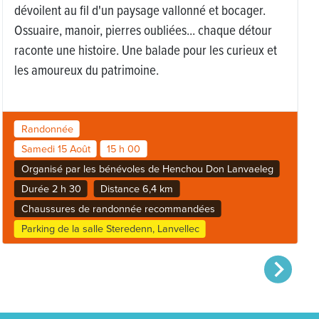
dévoilent au fil d'un paysage vallonné et bocager.
Ossuaire, manoir, pierres oubliées... chaque détour
raconte une histoire. Une balade pour les curieux et
les amoureux du patrimoine.
Randonnée
Samedi 15 Août
15 h 00
Organisé par les bénévoles de Henchou Don Lanvaeleg
Durée 2 h 30
Distance 6,4 km
Chaussures de randonnée recommandées
Parking de la salle Steredenn, Lanvellec