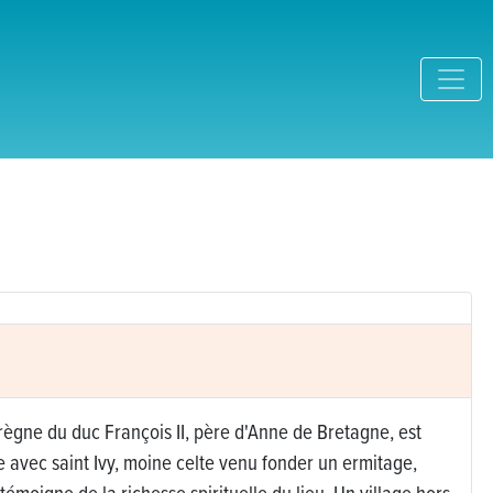
règne du duc François II, père d'Anne de Bretagne, est
e avec saint Ivy, moine celte venu fonder un ermitage,
témoigne de la richesse spirituelle du lieu. Un village hors