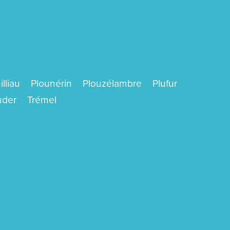
lliau
Plounérin
Plouzélambre
Plufur
uder
Trémel