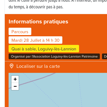
du temps, à découvrir pas à pas.
Informations pratiques
Parcours
Mardi 28 Juillet à 14 h 30
Quai à sable, Loguivy-lès-Lannion
Organisé par l'Association Loguivy-lès-Lannion Patrimoine
D
Localiser sur la carte
+
−