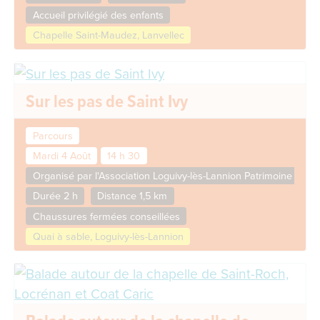
Accueil privilégié des enfants
Chapelle Saint-Maudez, Lanvellec
Sur les pas de Saint Ivy
Parcours
Mardi 4 Août
14 h 30
Organisé par l'Association Loguivy-lès-Lannion Patrimoine
Durée 2 h
Distance 1,5 km
Chaussures fermées conseillées
Quai à sable, Loguivy-lès-Lannion