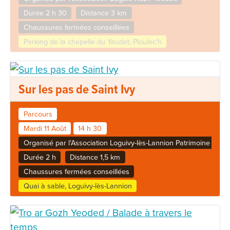
Durée 2 h 30
Distance 3 km
Chaussures fermées conseillées
Parking de la chapelle du Yaudet, Ploulec'h
Sur les pas de Saint Ivy
Parcours
Mardi 11 Août
14 h 30
Organisé par l'Association Loguivy-lès-Lannion Patrimoine
Durée 2 h
Distance 1,5 km
Chaussures fermées conseillées
Quai à sable, Loguivy-lès-Lannion