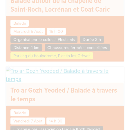
Balade autour de la chapelle de
Saint-Roch, Locrénan et Coat Caric
Balade
Mercredi 5 Août
15 h 00
Organisé par le collectif Plestinais
Durée 3 h
Distance 4 km
Chaussures fermées conseillées
Parking du boulodrome, Plestin-les-Grèves
Tro ar Gozh Yeoded / Balade à travers
le temps
Balade
Vendredi 7 Août
14 h 30
Organisé par l'association Bugale Kozh Yeoded