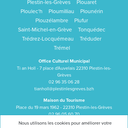
Plestin-les-Grèves
Plouaret
Ploulec'h
Ploumilliau
Plounérin
Plouzélambre
Plufur
Saint-Michel-en-Grève
Tonquédec
Trédrez-Locquémeau
Tréduder
Trémel
Office Culturel Municipal
Ti an Holl - 7 place d'Auvelais 22310 Plestin-les-
Grèves
02 96 35 06 28
tianholl@plestinlesgreves.bzh
Maison du Tourisme
Place du 19 mars 1962 - 22310 Plestin-les-Grèves
02 96 05 60 70
bretagne-cotedegranitrose.com
Nous utilisons les cookies pour améliorer votre