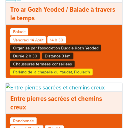
Tro ar Gozh Yeoded / Balade à travers
le temps
Balade
Vendredi 14 Août
14 h 30
Organisé par l'association Bugale Kozh Yeoded
Durée 2 h 30
Distance 3 km
Chaussures fermées conseillées
Parking de la chapelle du Yaudet, Ploulec'h
Entre pierres sacrées et chemins
creux
Randonnée