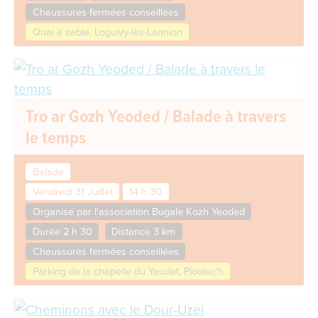
Chaussures fermées conseillées
Quai à sable, Loguivy-lès-Lannion
Tro ar Gozh Yeoded / Balade à travers
le temps
Balade
Vendredi 31 Juillet
14 h 30
Organisé par l'association Bugale Kozh Yeoded
Durée 2 h 30
Distance 3 km
Chaussures fermées conseillées
Parking de la chapelle du Yaudet, Ploulec'h