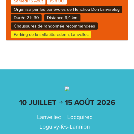
Samedi 15 Août
15 h 00
Organisé par les bénévoles de Henchou Don Lanvaeleg
Durée 2 h 30
Distance 6,4 km
Chaussures de randonnée recommandées
Parking de la salle Steredenn, Lanvellec
10 JUILLET
15 AOÛT
2026
Lanvellec
Locquirec
Loguivy-lès-Lannion