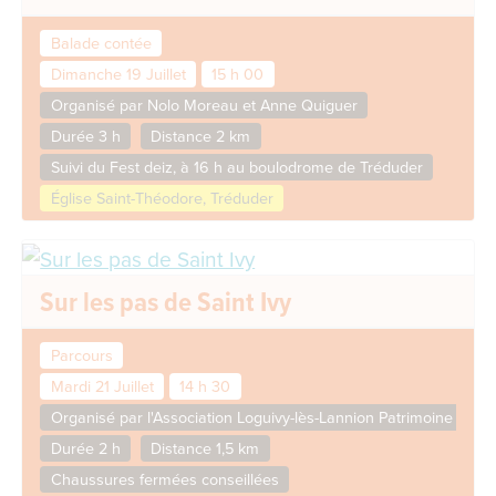
Balade contée
Dimanche 19 Juillet
15 h 00
Organisé par Nolo Moreau et Anne Quiguer
Durée 3 h
Distance 2 km
Suivi du Fest deiz, à 16 h au boulodrome de Tréduder
Église Saint-Théodore, Tréduder
Sur les pas de Saint Ivy
Parcours
Mardi 21 Juillet
14 h 30
Organisé par l'Association Loguivy-lès-Lannion Patrimoine
Durée 2 h
Distance 1,5 km
Chaussures fermées conseillées