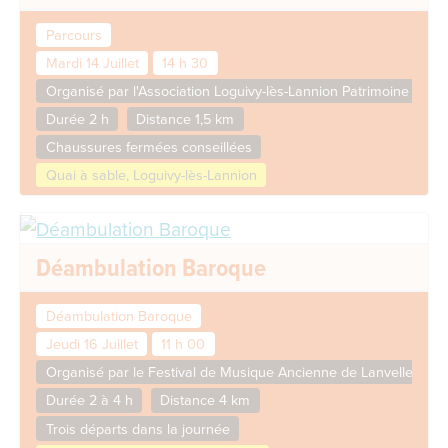
Parcours
Mardi 14 Juillet
14 h 30
Organisé par l'Association Loguivy-lès-Lannion Patrimoine
Durée 2 h
Distance 1,5 km
Chaussures fermées conseillées
Quai à sable, Loguivy-lès-Lannion
Déambulation Baroque
Déambulation Baroque
Jeudi 16 Juillet
11 h 00
Organisé par le Festival de Musique Ancienne de Lanvellec et 
Durée 2 à 4 h
Distance 4 km
Trois départs dans la journée