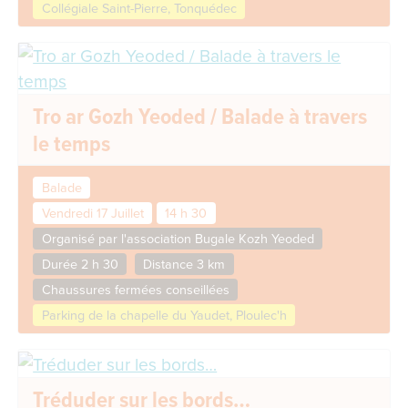
Collégiale Saint-Pierre, Tonquédec
Tro ar Gozh Yeoded / Balade à travers
le temps
Balade
Vendredi 17 Juillet
14 h 30
Organisé par l'association Bugale Kozh Yeoded
Durée 2 h 30
Distance 3 km
Chaussures fermées conseillées
Parking de la chapelle du Yaudet, Ploulec'h
Tréduder sur les bords…