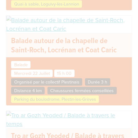
Quai à sable, Loguivy-lès-Lannion
Balade autour de la chapelle de
Saint-Roch, Locrénan et Coat Caric
Balade
Mercredi 22 Juillet
15 h 00
Organisé par le collectif Plestinais
Durée 3 h
Distance 4 km
Chaussures fermées conseillées
Parking du boulodrome, Plestin-les-Grèves
Tro ar Gozh Yeoded / Balade à travers