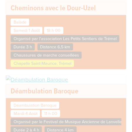
Cheminons avec le Dour-Uzel
Balade
Samedi 1 Août
18 h 00
Organisé par l'association Les Petits Sentiers de Trémel
Durée 3 h
Distance 6,5 km
Chaussures de marche conseillées
Chapelle Saint-Maurice, Trémel
Déambulation Baroque
Déambulation Baroque
Mardi 4 Août
11 h 00
Organisé par le Festival de Musique Ancienne de Lanvellec et 
Durée 2 à 4 h
Distance 4 km