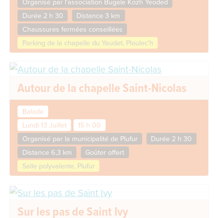
Organisé par l'association Bugale Kozh Yeoded
Durée 2 h 30
Distance 3 km
Chaussures fermées conseillées
Parking de la chapelle du Yaudet, Ploulec'h
Autour de la chapelle Saint-Nicolas
Balade
Lundi 13 Juillet
15 h 00
Organisé par la municipalité de Plufur
Durée 2 h 30
Distance 6,3 km
Goûter offert
Salle polyvalente, Plufur
Sur les pas de Saint Ivy