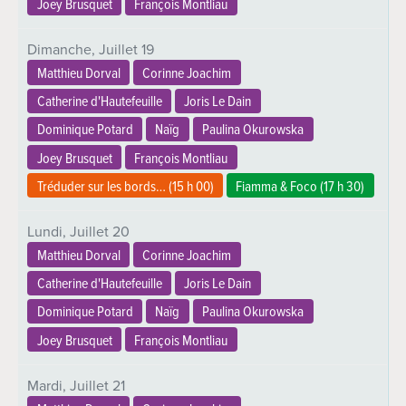
Joey Brusquet
François Montliau
Dimanche,
Juillet
19
Matthieu Dorval
Corinne Joachim
Catherine d'Hautefeuille
Joris Le Dain
Dominique Potard
Naïg
Paulina Okurowska
Joey Brusquet
François Montliau
Tréduder sur les bords… (
15 h 00
)
Fiamma & Foco (
17 h 30
)
Lundi,
Juillet
20
Matthieu Dorval
Corinne Joachim
Catherine d'Hautefeuille
Joris Le Dain
Dominique Potard
Naïg
Paulina Okurowska
Joey Brusquet
François Montliau
Mardi,
Juillet
21