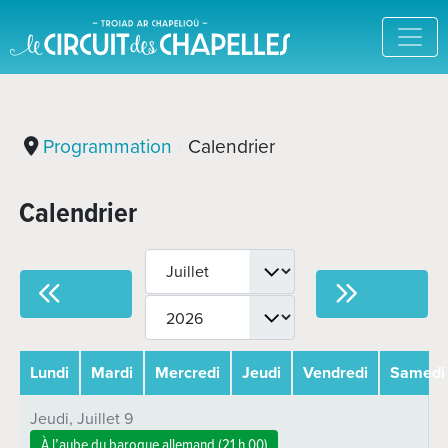
Programmation
Calendrier
Calendrier
Lundi
Mardi
Mercredi
Jeudi
Vendredi
Samedi
Jeudi,
Juillet
9
À l’aube du baroque allemand (
21 h 00
)