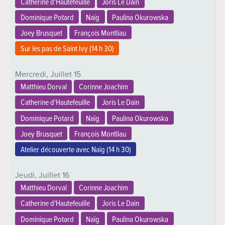
Catherine d'Hautefeuille
Joris Le Dain
Dominique Potard
Naïg
Paulina Okurowska
Joey Brusquet
François Montliau
Sur les pas de Saint Ivy (
14 h 30
)
Mercredi,
Juillet
15
Matthieu Dorval
Corinne Joachim
Catherine d'Hautefeuille
Joris Le Dain
Dominique Potard
Naïg
Paulina Okurowska
Joey Brusquet
François Montliau
Atelier découverte avec Naïg (
14 h 30
)
Jeudi,
Juillet
16
Matthieu Dorval
Corinne Joachim
Catherine d'Hautefeuille
Joris Le Dain
Dominique Potard
Naïg
Paulina Okurowska