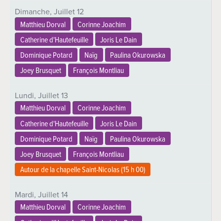
Dimanche,
Juillet
12
Matthieu Dorval
Corinne Joachim
Catherine d'Hautefeuille
Joris Le Dain
Dominique Potard
Naïg
Paulina Okurowska
Joey Brusquet
François Montliau
Lundi,
Juillet
13
Matthieu Dorval
Corinne Joachim
Catherine d'Hautefeuille
Joris Le Dain
Dominique Potard
Naïg
Paulina Okurowska
Joey Brusquet
François Montliau
Autour de la chapelle Saint-Nicolas (
15 h 00
)
Mardi,
Juillet
14
Matthieu Dorval
Corinne Joachim