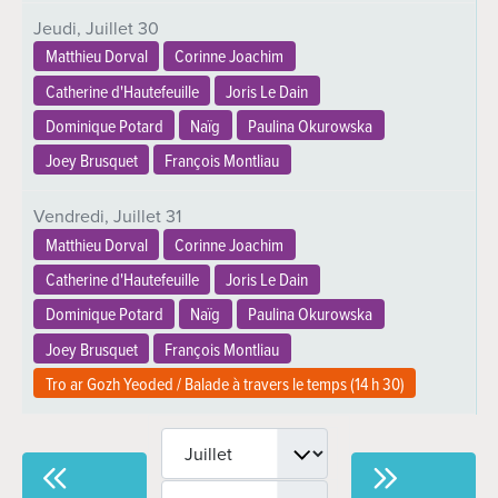
Jeudi,
Juillet
30
Matthieu Dorval
Corinne Joachim
Catherine d'Hautefeuille
Joris Le Dain
Dominique Potard
Naïg
Paulina Okurowska
Joey Brusquet
François Montliau
Vendredi,
Juillet
31
Matthieu Dorval
Corinne Joachim
Catherine d'Hautefeuille
Joris Le Dain
Dominique Potard
Naïg
Paulina Okurowska
Joey Brusquet
François Montliau
Tro ar Gozh Yeoded / Balade à travers le temps (
14 h 30
)