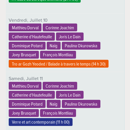
Vendredi,
Juillet
10
Matthieu Dorval
Corinne Joachim
Catherine d'Hautefeuille
Joris Le Dain
Dominique Potard
Naïg
Paulina Okurowska
Joey Brusquet
François Montliau
Tro ar Gozh Yeoded / Balade à travers le temps (
14 h 30
)
Samedi,
Juillet
11
Matthieu Dorval
Corinne Joachim
Catherine d'Hautefeuille
Joris Le Dain
Dominique Potard
Naïg
Paulina Okurowska
Joey Brusquet
François Montliau
Verre et art contemporain (
11 h 00
)