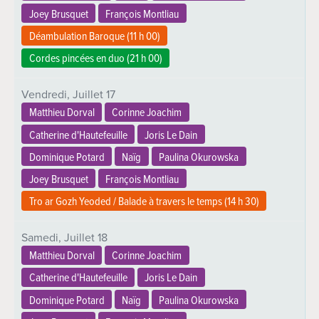
Joey Brusquet
François Montliau
Déambulation Baroque (
11 h 00
)
Cordes pincées en duo (
21 h 00
)
Vendredi,
Juillet
17
Matthieu Dorval
Corinne Joachim
Catherine d'Hautefeuille
Joris Le Dain
Dominique Potard
Naïg
Paulina Okurowska
Joey Brusquet
François Montliau
Tro ar Gozh Yeoded / Balade à travers le temps (
14 h 30
)
Samedi,
Juillet
18
Matthieu Dorval
Corinne Joachim
Catherine d'Hautefeuille
Joris Le Dain
Dominique Potard
Naïg
Paulina Okurowska