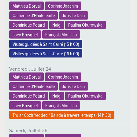
Matthieu Dorval
Corinne Joachim
Catherine d'Hautefeuille
Joris Le Dain
Dominique Potard
Naïg
Paulina Okurowska
Joey Brusquet
François Montliau
Visites guidées à Saint-Carré (
15 h 00
)
Visites guidées à Saint-Carré (
16 h 00
)
Vendredi,
Juillet
24
Matthieu Dorval
Corinne Joachim
Catherine d'Hautefeuille
Joris Le Dain
Dominique Potard
Naïg
Paulina Okurowska
Joey Brusquet
François Montliau
Tro ar Gozh Yeoded / Balade à travers le temps (
14 h 30
)
Samedi,
Juillet
25