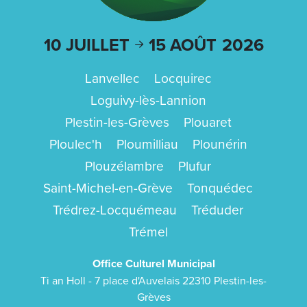
10 JUILLET
15 AOÛT
2026
Lanvellec
Locquirec
Loguivy-lès-Lannion
Plestin-les-Grèves
Plouaret
Ploulec'h
Ploumilliau
Plounérin
Plouzélambre
Plufur
Saint-Michel-en-Grève
Tonquédec
Trédrez-Locquémeau
Tréduder
Trémel
Office Culturel Municipal
Ti an Holl - 7 place d'Auvelais 22310 Plestin-les-
Grèves