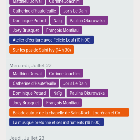
Matthieu Dorval
Corinne Joachim
Catherine d'Hautefeuille
Joris Le Dain
Dominique Potard
Naïg
Paulina Okurowska
Joey Brusquet
François Montliau
Atelier d'écriture avec Félicie Louf (
10 h 00
)
Sur les pas de Saint Ivy (
14 h 30
)
Mercredi,
Juillet
22
Matthieu Dorval
Corinne Joachim
Catherine d'Hautefeuille
Joris Le Dain
Dominique Potard
Naïg
Paulina Okurowska
Joey Brusquet
François Montliau
Balade autour de la chapelle de Saint-Roch, Locrénan et Coat Caric (
1
La musique bretonne et ses instruments (
18 h 00
)
Jeudi,
Juillet
23