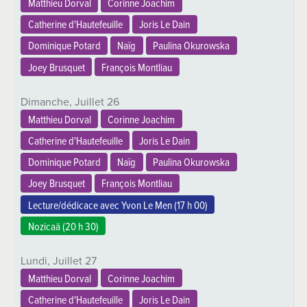
Matthieu Dorval
Corinne Joachim
Catherine d'Hautefeuille
Joris Le Dain
Dominique Potard
Naïg
Paulina Okurowska
Joey Brusquet
François Montliau
Dimanche,
Juillet
26
Matthieu Dorval
Corinne Joachim
Catherine d'Hautefeuille
Joris Le Dain
Dominique Potard
Naïg
Paulina Okurowska
Joey Brusquet
François Montliau
Lecture/dédicace avec Yvon Le Men (
17 h 00
)
Nozicaä (
20 h 30
)
Lundi,
Juillet
27
Matthieu Dorval
Corinne Joachim
Catherine d'Hautefeuille
Joris Le Dain