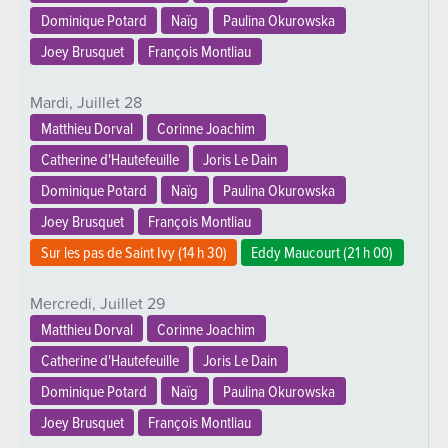
Dominique Potard
Naïg
Paulina Okurowska
Joey Brusquet
François Montliau
Mardi,
Juillet
28
Matthieu Dorval
Corinne Joachim
Catherine d'Hautefeuille
Joris Le Dain
Dominique Potard
Naïg
Paulina Okurowska
Joey Brusquet
François Montliau
Sur les pas de Saint Ivy (
14 h 30
)
Eddy Maucourt (
21 h 00
)
Mercredi,
Juillet
29
Matthieu Dorval
Corinne Joachim
Catherine d'Hautefeuille
Joris Le Dain
Dominique Potard
Naïg
Paulina Okurowska
Joey Brusquet
François Montliau