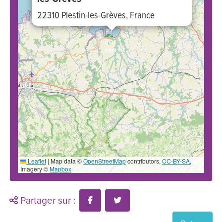
22310 Plestin-les-Grèves, France
Leaflet
|
Map data ©
OpenStreetMap
contributors,
CC-BY-SA
,
Imagery ©
Mapbox
Partager sur :