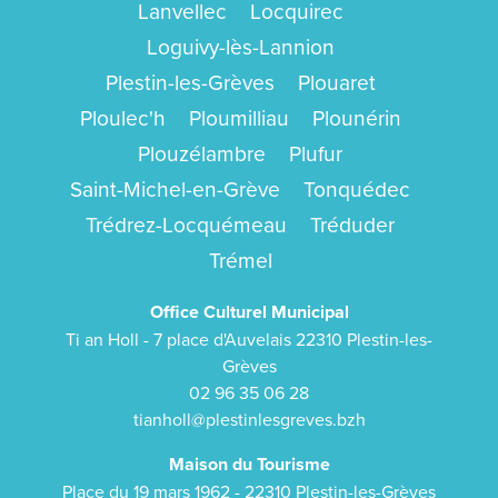
Lanvellec
Locquirec
Loguivy-lès-Lannion
Plestin-les-Grèves
Plouaret
Ploulec'h
Ploumilliau
Plounérin
Plouzélambre
Plufur
Saint-Michel-en-Grève
Tonquédec
Trédrez-Locquémeau
Tréduder
Trémel
Office Culturel Municipal
Ti an Holl - 7 place d'Auvelais 22310 Plestin-les-
Grèves
02 96 35 06 28
tianholl@plestinlesgreves.bzh
Maison du Tourisme
Place du 19 mars 1962 - 22310 Plestin-les-Grèves