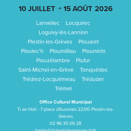
10 JUILLET
15 AOÛT
2026
Lanvellec
Locquirec
Loguivy-lès-Lannion
Plestin-les-Grèves
Plouaret
Ploulec'h
Ploumilliau
Plounérin
Plouzélambre
Plufur
Saint-Michel-en-Grève
Tonquédec
Trédrez-Locquémeau
Tréduder
Trémel
Office Culturel Municipal
Ti an Holl - 7 place d'Auvelais 22310 Plestin-les-
Grèves
02 96 35 06 28
tianholl@plestinlesgreves.bzh