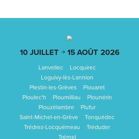
10 JUILLET
15 AOÛT
2026
Lanvellec
Locquirec
Loguivy-lès-Lannion
Plestin-les-Grèves
Plouaret
Ploulec'h
Ploumilliau
Plounérin
Plouzélambre
Plufur
Saint-Michel-en-Grève
Tonquédec
Trédrez-Locquémeau
Tréduder
Trémel