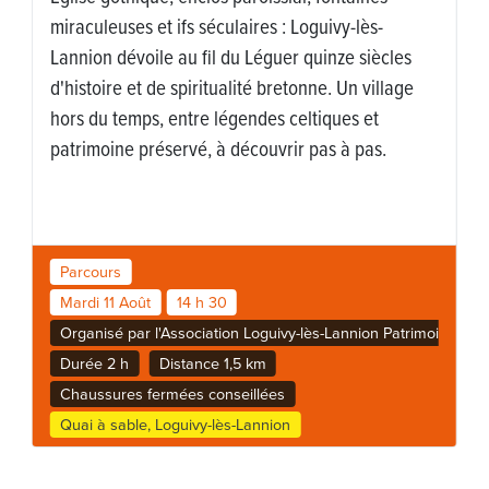
miraculeuses et ifs séculaires : Loguivy-lès-
Lannion dévoile au fil du Léguer quinze siècles
d'histoire et de spiritualité bretonne. Un village
hors du temps, entre légendes celtiques et
patrimoine préservé, à découvrir pas à pas.
Parcours
Mardi 11 Août
14 h 30
Organisé par l'Association Loguivy-lès-Lannion Patrimoine
Durée 2 h
Distance 1,5 km
Chaussures fermées conseillées
Quai à sable, Loguivy-lès-Lannion